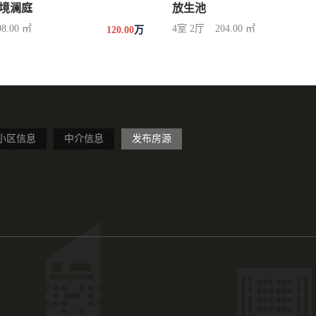
境澜庭
放生池
98.00 ㎡
4室 2厅
204.00 ㎡
120.00
万
小区信息
中介信息
发布房源