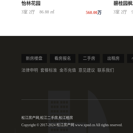
怡林花园
碧桂园枫
3室 2厅
86.88 ㎡
3室 2厅
560.00
万
新房楼盘
看房报名
二手房
出租房
法律申明
套餐标准
金币充值
意见建议
联系我们
松江房产网,松江二手房,松江租房
Copyright © 2017-2024 松江房产网 www.xpnd.cn All rights reserved.