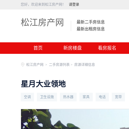
您好，欢迎来到松江房产网！
请登录
松江房产网
最新二手房信息
最新出租房信息
首页
新房楼盘
看房报名
松江房产网
>
二手房源列表 >
房源详细信息
星月大业领地
空调
卫生设施
热水器
家具
电话
宽带