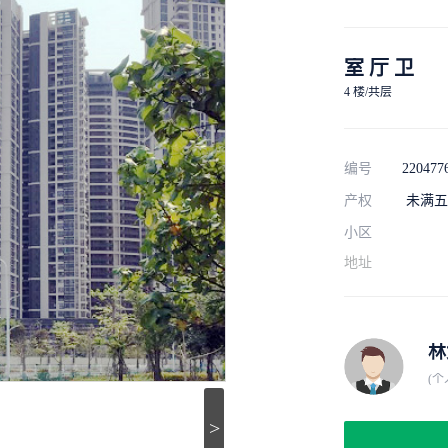
室 厅 卫
4 楼/共层
编号
220477
产权
未满五
小区
地址
林
(个
>