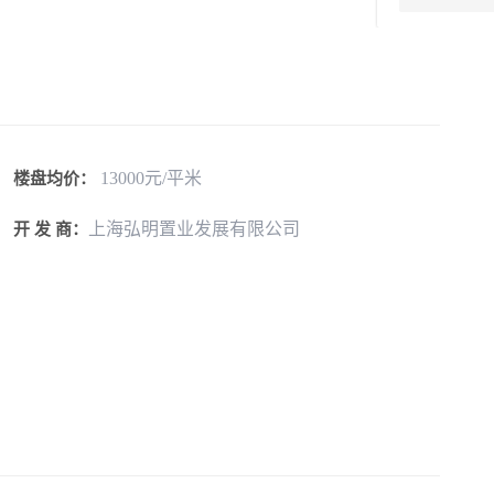
13000元/平米
楼盘均价：
上海弘明置业发展有限公司
开 发 商：