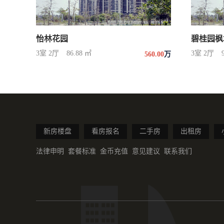
怡林花园
碧桂园枫
3室 2厅
86.88 ㎡
3室 2厅
560.00
万
新房楼盘
看房报名
二手房
出租房
法律申明
套餐标准
金币充值
意见建议
联系我们