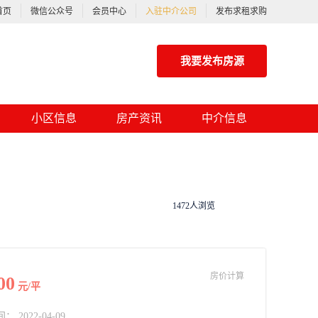
首页
微信公众号
会员中心
入驻中介公司
发布求租求购
我要发布房源
小区信息
房产资讯
中介信息
1472人浏览
房价计算
00
元/平
2022-04-09