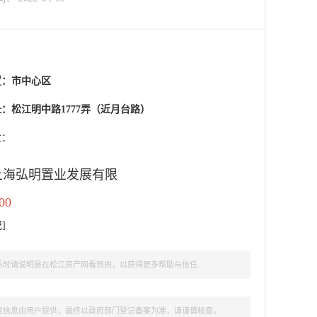
置：
市中心区
：松江明中路1777弄（近月台路）
盘：
上海弘明置业发展有限
00
记
]
时请说明是在松江房产网看到的，以获得更多帮助与信任.
盘信息由用户提供，最终以政府部门登记备案为准，请谨慎核查。