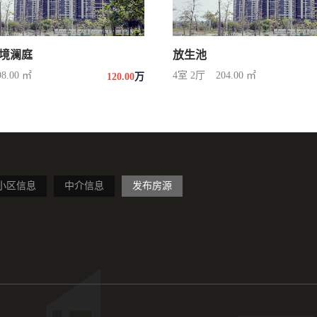
境澜庭
放生池
98.00 ㎡
4室 2厅
204.00 ㎡
120.00
万
小区信息
中介信息
发布房源