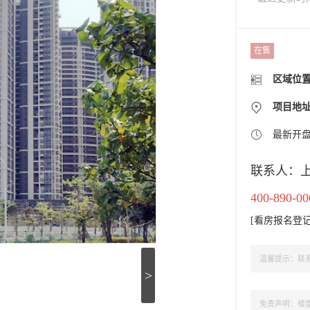
在售
区域位
项目地址
最新开
联系人：
400-890-00
[
看房报名登
温馨提示：联系
>
免责声明：楼