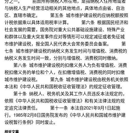
分之一。 前款所称纳税人所在地，是指纳税人住所地或者
与纳税人生产经营活动相关的其他地点，具体地点由省、自治
区、直辖市确定。 第五条 城市维护建设税的应纳税额按照
计税依据乘以具体适用税率计算。 第六条 根据国民经济和
社会发展的需要，国务院对重大公共基础设施建设、特殊产业
和群体以及重大突发事件应对等情形可以规定减征或者免征城
市维护建设税，报全国人民代表大会常务委员会备案。 第
七条 城市维护建设税的纳税义务发生时间与增值税、消费税的
纳税义务发生时间一致，分别与增值税、消费税同时缴纳。
第八条 城市维护建设税的扣缴义务人为负有增值税、消费
税扣缴义务的单位和个人，在扣缴增值税、消费税的同时扣缴
城市维护建设税。 第九条 城市维护建设税由税务机关依照
本法和《中华人民共和国税收征收管理法》的规定征收管理。
第十条 纳税人、税务机关及其工作人员违反本法规定的，
依照《中华人民共和国税收征收管理法》和有关法律法规的规
定追究法律责任。 第十一条 本法自2021年9月1日起施
行。1985年2月8日国务院发布的《中华人民共和国城市维护建
设税暂行条例》同时废止。
相关文章